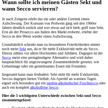
Wann sollte ich meinen Gästen Sekt und
wann Secco servieren?
Je nach Zeitgeist erlebt das ein oder andere Getränk einen
Aufschwung. Der Konsum von Perlwein ging seit den 1960er
Jahren deutlich zurück und wer etwas auf sich hielt, griff zum Sekt.
Erst als der Prosecco aus Italien den Markt eroberte, erlebte der
Secco in den 90ern wieder einen Aufschwung.
Grundsätzlich schenkt man zu besonderen Feierlichkeiten immer
noch meist
Sekt
aus, da er für mehr Exklusivität steht als Secco.
Hierzu zählen vor allem Hochzeiten und Jubiläen. Dagegen ist der
Secco
meist eine preisgünstigere Alternative und wird daher
hauptsächlich für ungezwungene Zusammenkünfte genutzt, wie
Geburtstage oder ein gemeinsames Essen mit Freunden.
Insgesamt kann man festhalten: Sekt steht für mehr Exklusivität,
Seccos dagegen bieten Vielfalt: Als Aperitif an warmen Tagen
eignet sich besonders gut ein
niedrig-alkoholischer Fruchtsecco
oder
auch ein komplett
alkoholfreie Secco
.
Hier die 5 wichtigsten Unterschiede zwischen Sekt und Secco
zusammengefasst: