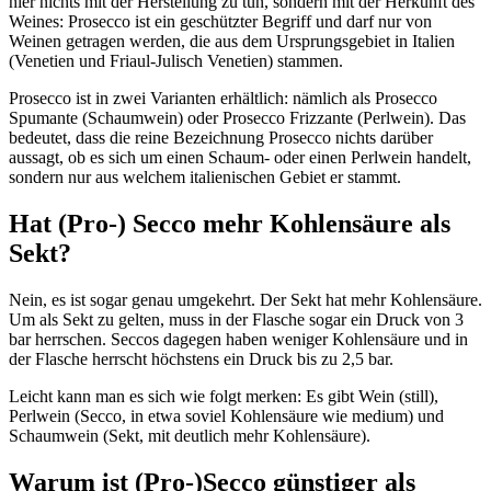
hier nichts mit der Herstellung zu tun, sondern mit der Herkunft des
Weines: Prosecco ist ein geschützter Begriff und darf nur von
Weinen getragen werden, die aus dem Ursprungsgebiet in Italien
(Venetien und Friaul-Julisch Venetien) stammen.
Prosecco ist in zwei Varianten erhältlich: nämlich als Prosecco
Spumante (Schaumwein) oder Prosecco Frizzante (Perlwein). Das
bedeutet, dass die reine Bezeichnung Prosecco nichts darüber
aussagt, ob es sich um einen Schaum- oder einen Perlwein handelt,
sondern nur aus welchem italienischen Gebiet er stammt.
Hat (Pro-) Secco mehr Kohlensäure als
Sekt?
Nein, es ist sogar genau umgekehrt. Der Sekt hat mehr Kohlensäure.
Um als Sekt zu gelten, muss in der Flasche sogar ein Druck von 3
bar herrschen. Seccos dagegen haben weniger Kohlensäure und in
der Flasche herrscht höchstens ein Druck bis zu 2,5 bar.
Leicht kann man es sich wie folgt merken: Es gibt Wein (still),
Perlwein (Secco, in etwa soviel Kohlensäure wie medium) und
Schaumwein (Sekt, mit deutlich mehr Kohlensäure).
Warum ist (Pro-)Secco günstiger als